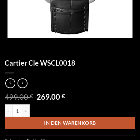
Cartier Cle WSCL0018
Ursprünglicher
Aktueller
499.00
269.00
€
€
Preis
Preis
Cartier Cle WSCL0018 Menge
war:
ist:
499.00 €
269.00 €.
IN DEN WARENKORB