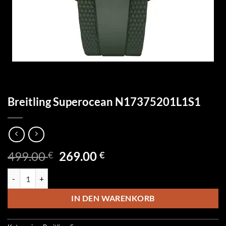
Breitling Superocean N17375201L1S1
Ursprünglicher
Aktueller
499.00
269.00
€
€
Preis
Preis
Breitling Superocean N17375201L1S1 Menge
war:
ist:
499.00 €
269.00 €.
IN DEN WARENKORB