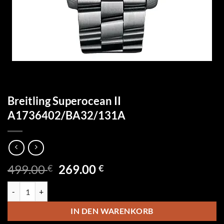
Breitling Superocean II
A1736402/BA32/131A
Ursprünglicher
Aktueller
499.00
269.00
€
€
Preis
Preis
Breitling Superocean II A1736402/BA32/131A Menge
war:
ist:
499.00 €
269.00 €.
IN DEN WARENKORB