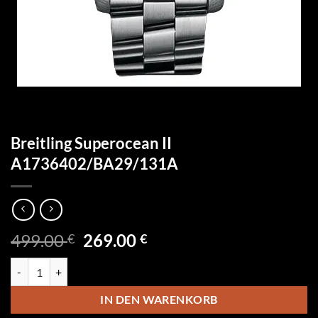
Breitling Superocean II
A1736402/BA29/131A
Ursprünglicher
Aktueller
499.00
269.00
€
€
Preis
Preis
Breitling Superocean II A1736402/BA29/131A Menge
war:
ist:
499.00 €
269.00 €.
IN DEN WARENKORB