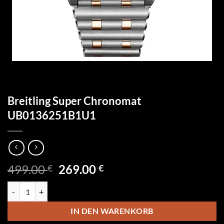
Breitling Super Chronomat
UB0136251B1U1
Ursprünglicher
Aktueller
499.00
269.00
€
€
Preis
Preis
Breitling Super Chronomat UB0136251B1U1 Menge
war:
ist:
499.00 €
269.00 €.
IN DEN WARENKORB