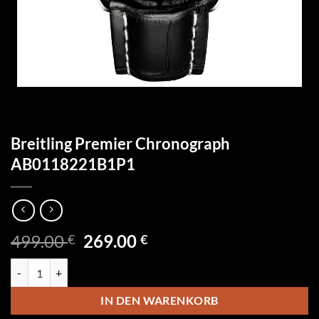
Breitling Premier Chronograph
AB0118221B1P1
Ursprünglicher
Aktueller
499.00
269.00
€
€
Preis
Preis
Breitling Premier Chronograph AB0118221B1P1 Menge
war:
ist:
499.00 €
269.00 €.
IN DEN WARENKORB