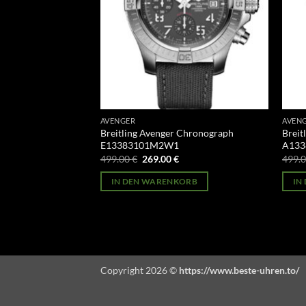
AVENGER
AVEN
 Chronograph
Breitling Avenger Chronograph
Breit
E13383101M2W1
A133
licher
Aktueller
Ursprünglicher
Aktueller
499.00
€
269.00
€
499.
Preis
Preis
Preis
st:
war:
ist:
ORB
IN DEN WARENKORB
IN
269.00 €.
499.00 €
269.00 €.
Copyright 2026 ©
https://www.beste-uhren.to/