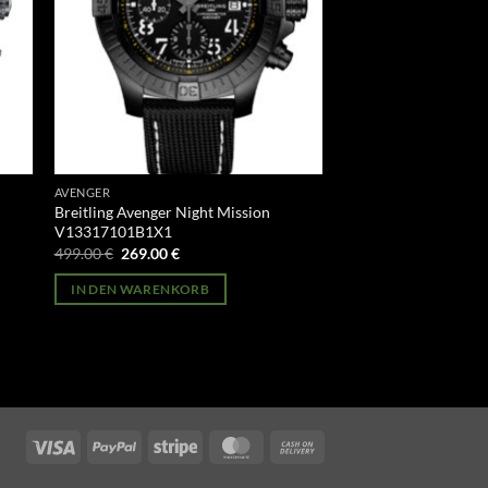
AVENGER
Breitling Avenger Night Mission
V13317101B1X1
Ursprünglicher
Aktueller
499.00
€
269.00
€
Preis
Preis
war:
ist:
IN DEN WARENKORB
499.00 €
269.00 €.
Visa
PayPal
Stripe
MasterCard
Cash
On