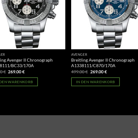
GER
AVENGER
ling Avenger II Chronograph
Breitling Avenger II Chronograph
8111/BC33/170A
A1338111/C870/170A
Ursprünglicher
Aktueller
Ursprünglicher
Aktueller
00
€
269.00
€
499.00
€
269.00
€
Preis
Preis
Preis
Preis
war:
ist:
war:
ist:
 DEN WARENKORB
IN DEN WARENKORB
499.00 €
269.00 €.
499.00 €
269.00 €.