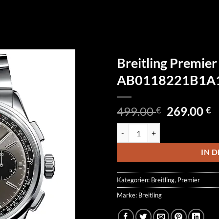
Breitling Premie
AB0118221B1A
Ursprüngl
A
499.00
269.00
€
€
Preis
P
Breitling Premier Chronograph
war:
is
499.00 €
2
IN 
Kategorien:
Breitling
,
Premier
Marke:
Breitling