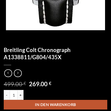
Breitling Colt Chronograph
A1338811/G804/435X
Ursprünglicher
Aktueller
499.00
269.00
€
€
Preis
Preis
Breitling Colt Chronograph A1338811/G804/435X Menge
war:
ist:
499.00 €
269.00 €.
IN DEN WARENKORB