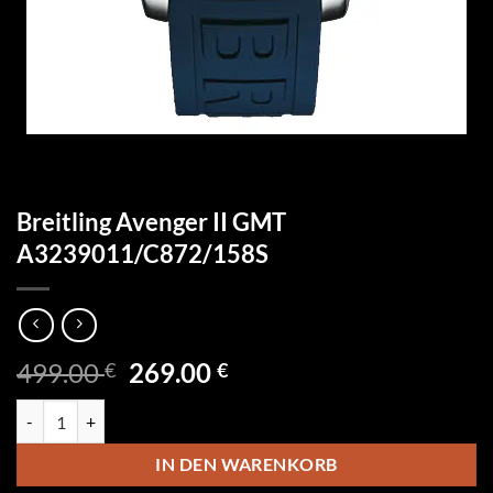
Breitling Avenger II GMT
A3239011/C872/158S
Ursprünglicher
Aktueller
499.00
269.00
€
€
Preis
Preis
Breitling Avenger II GMT A3239011/C872/158S Menge
war:
ist:
499.00 €
269.00 €.
IN DEN WARENKORB