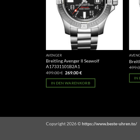
AVENGER
AVEN
Night Mission
Breitling Avenger II Seawolf
Brei
A17331101B2A1
499.
licher
Aktueller
Ursprünglicher
Aktueller
499.00
€
269.00
€
Preis
Preis
Preis
IN
st:
war:
ist:
ORB
IN DEN WARENKORB
269.00 €.
499.00 €
269.00 €.
Copyright 2026 ©
https://www.beste-uhren.to/