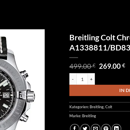
Breitling Colt C
A1338811/BD83
Ursprüngl
A
499.00
269.00
€
€
Preis
P
Breitling Colt Chronograph A1
war:
is
499.00 €
2
IN 
Kategorien:
Breitling
,
Colt
Marke:
Breitling