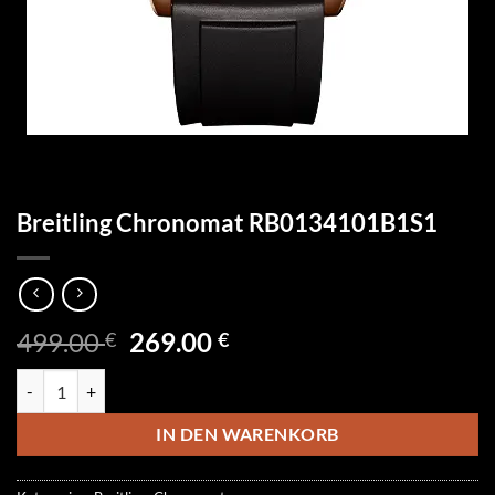
Breitling Chronomat RB0134101B1S1
Ursprünglicher
Aktueller
499.00
269.00
€
€
Preis
Preis
Breitling Chronomat RB0134101B1S1 Menge
war:
ist:
499.00 €
269.00 €.
IN DEN WARENKORB