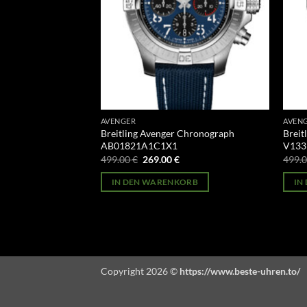
AVENGER
AVEN
 Chronograph
Breitling Avenger Chronograph
Breit
AB01821A1C1X1
V133
licher
Aktueller
Ursprünglicher
Aktueller
499.00
€
269.00
€
499.
Preis
Preis
Preis
st:
war:
ist:
ORB
IN DEN WARENKORB
IN
269.00 €.
499.00 €
269.00 €.
Copyright 2026 ©
https://www.beste-uhren.to/