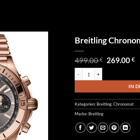
Breitling Chro
Ursprüngl
A
499.00
269.00
€
€
Preis
P
Breitling Chronomat RB013410
war:
is
499.00 €
2
IN 
Kategorien:
Breitling
,
Chronomat
Marke:
Breitling