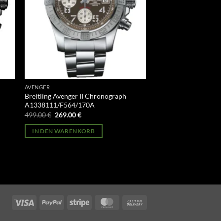
AVENGER
Breitling Avenger II Chronograph
A1338111/F564/170A
Ursprünglicher
Aktueller
499.00
€
269.00
€
Preis
Preis
war:
ist:
IN DEN WARENKORB
499.00 €
269.00 €.
Visa
PayPal
Stripe
MasterCard
Cash
On