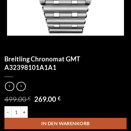
Breitling Chronomat GMT
A32398101A1A1
Ursprünglicher
Aktueller
499.00
269.00
€
€
Preis
Preis
Breitling Chronomat GMT A32398101A1A1 Menge
war:
ist:
499.00 €
269.00 €.
IN DEN WARENKORB