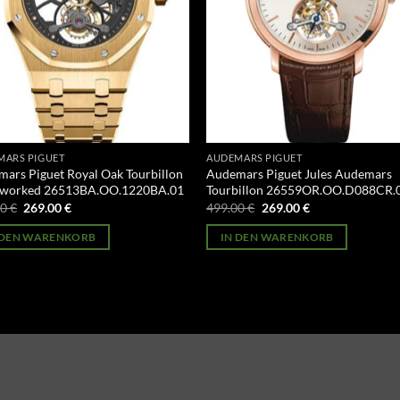
MARS PIGUET
AUDEMARS PIGUET
ars Piguet Royal Oak Tourbillon
Audemars Piguet Jules Audemars
worked 26513BA.OO.1220BA.01
Tourbillon 26559OR.OO.D088CR.
Ursprünglicher
Aktueller
Ursprünglicher
Aktueller
00
€
269.00
€
499.00
€
269.00
€
Preis
Preis
Preis
Preis
war:
ist:
war:
ist:
 DEN WARENKORB
IN DEN WARENKORB
499.00 €
269.00 €.
499.00 €
269.00 €.