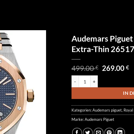
Audemars Piguet 
Extra-Thin 2651
Ursprüngl
A
499.00
269.00
€
€
Preis
P
Audemars Piguet Royal Oak Tour
war:
is
499.00 €
2
IN 
Kategorien:
Audemars piguet
,
Royal
Marke:
Audemars Piguet