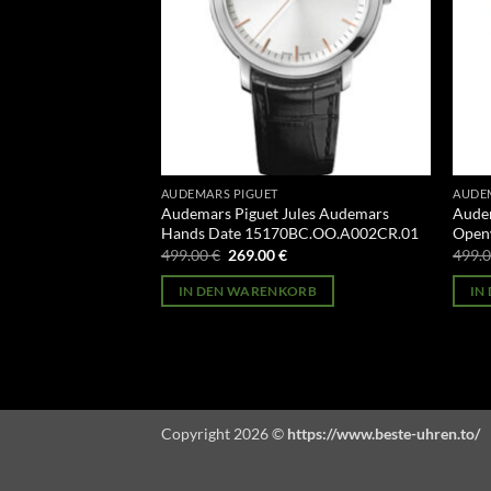
AUDEMARS PIGUET
AUDE
ules Audemars
Audemars Piguet Jules Audemars
Audem
OR.OO.D002CR.01
Hands Date 15170BC.OO.A002CR.01
Open
licher
Aktueller
Ursprünglicher
Aktueller
499.00
€
269.00
€
499.
Preis
Preis
Preis
st:
war:
ist:
ORB
IN DEN WARENKORB
IN
269.00 €.
499.00 €
269.00 €.
Copyright 2026 ©
https://www.beste-uhren.to/