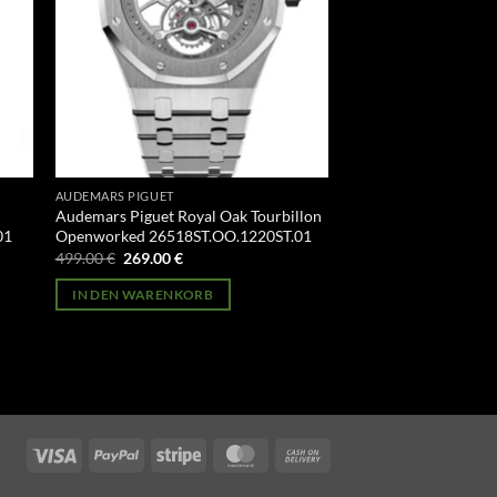
AUDEMARS PIGUET
Audemars Piguet Royal Oak Tourbillon
01
Openworked 26518ST.OO.1220ST.01
Ursprünglicher
Aktueller
499.00
€
269.00
€
Preis
Preis
war:
ist:
IN DEN WARENKORB
499.00 €
269.00 €.
Visa
PayPal
Stripe
MasterCard
Cash
On