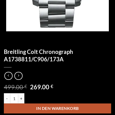
Breitling Colt Chronograph
A1738811/C906/173A
Ursprünglicher
Aktueller
499.00
269.00
€
€
Preis
Preis
Breitling Colt Chronograph A1738811/C906/173A Menge
war:
ist:
499.00 €
269.00 €.
IN DEN WARENKORB