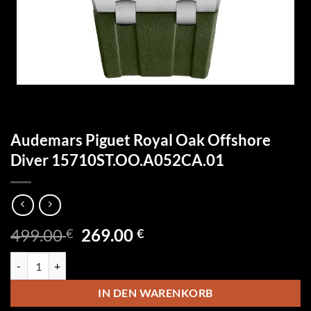
Audemars Piguet Royal Oak Offshore
Diver 15710ST.OO.A052CA.01
Ursprünglicher
Aktueller
499.00
269.00
€
€
Preis
Preis
Audemars Piguet Royal Oak Offshore Diver 15710ST.OO.A052CA.01
war:
ist:
499.00 €
269.00 €.
IN DEN WARENKORB