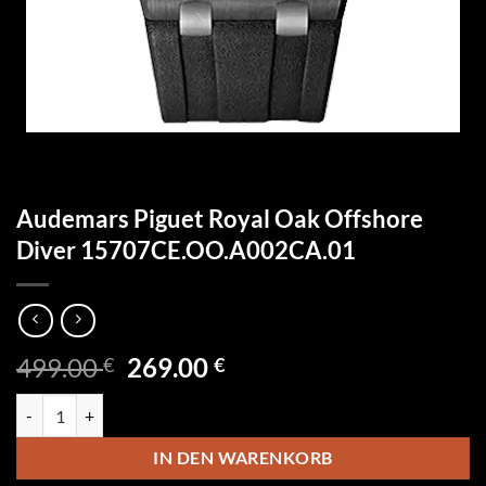
Audemars Piguet Royal Oak Offshore
Diver 15707CE.OO.A002CA.01
Ursprünglicher
Aktueller
499.00
269.00
€
€
Preis
Preis
Audemars Piguet Royal Oak Offshore Diver 15707CE.OO.A002CA.01
war:
ist:
499.00 €
269.00 €.
IN DEN WARENKORB