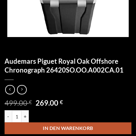
Audemars Piguet Royal Oak Offshore
Chronograph 26420SO.OO.A002CA.01
Ursprünglicher
Aktueller
499.00
269.00
€
€
Preis
Preis
Audemars Piguet Royal Oak Offshore Chronograph 26420SO.OO.A0
war:
ist:
499.00 €
269.00 €.
IN DEN WARENKORB