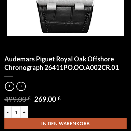
Audemars Piguet Royal Oak Offshore
Chronograph 26411PO.OO.A002CR.01
Ursprünglicher
Aktueller
499.00
269.00
€
€
Preis
Preis
Audemars Piguet Royal Oak Offshore Chronograph 26411PO.OO.A0
war:
ist:
499.00 €
269.00 €.
IN DEN WARENKORB