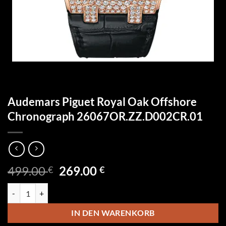
Audemars Piguet Royal Oak Offshore
Chronograph 26067OR.ZZ.D002CR.01
Ursprünglicher
Aktueller
499.00
269.00
€
€
Preis
Preis
Audemars Piguet Royal Oak Offshore Chronograph 26067OR.ZZ.D0
war:
ist:
499.00 €
269.00 €.
IN DEN WARENKORB