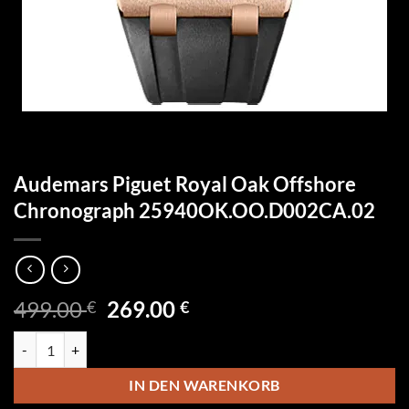
Audemars Piguet Royal Oak Offshore
Chronograph 25940OK.OO.D002CA.02
Ursprünglicher
Aktueller
499.00
269.00
€
€
Preis
Preis
Audemars Piguet Royal Oak Offshore Chronograph 25940OK.OO.D0
war:
ist:
499.00 €
269.00 €.
IN DEN WARENKORB