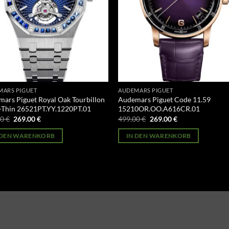
MARS PIGUET
AUDEMARS PIGUET
ars Piguet Royal Oak Tourbillon
Audemars Piguet Code 11.59
-Thin 26521PT.YY.1220PT.01
15210OR.OO.A616CR.01
Ursprünglicher
Aktueller
Ursprünglicher
Aktueller
00
€
269.00
€
499.00
€
269.00
€
Preis
Preis
Preis
Preis
war:
ist:
war:
ist:
 DEN WARENKORB
IN DEN WARENKORB
499.00 €
269.00 €.
499.00 €
269.00 €.