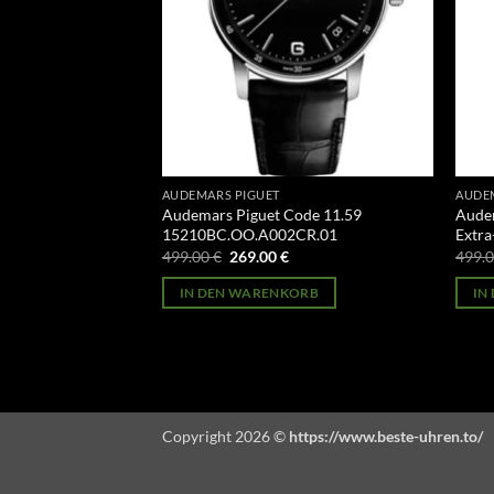
AUDEMARS PIGUET
AUDE
oyal Oak Tourbillon
Audemars Piguet Code 11.59
Audem
8OR.OO.1220OR.01
15210BC.OO.A002CR.01
Extra
licher
Aktueller
Ursprünglicher
Aktueller
499.00
€
269.00
€
499.
Preis
Preis
Preis
st:
war:
ist:
ORB
IN DEN WARENKORB
IN
269.00 €.
499.00 €
269.00 €.
Copyright 2026 ©
https://www.beste-uhren.to/