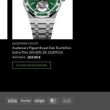
AUDEMARS PIGUET
Audemars Piguet Royal Oak Tourbillon
Extra-Thin 26532IC.EE.1220TI.01
Ursprünglicher
Aktueller
499.00
€
269.00
€
Preis
Preis
war:
ist:
IN DEN WARENKORB
499.00 €
269.00 €.
Visa
PayPal
Stripe
MasterCard
Cash
On