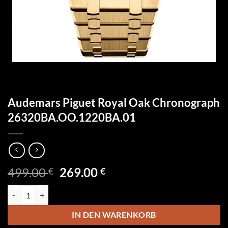
Audemars Piguet Royal Oak Chronograph
26320BA.OO.1220BA.01
Ursprünglicher
Aktueller
499.00
269.00
€
€
Preis
Preis
Audemars Piguet Royal Oak Chronograph 26320BA.OO.1220BA.01 
war:
ist:
499.00 €
269.00 €.
IN DEN WARENKORB