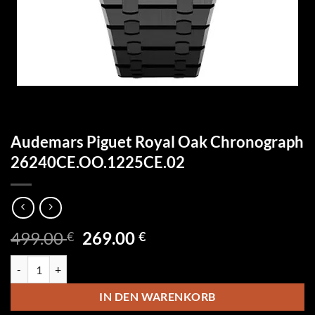
Audemars Piguet Royal Oak Chronograph
26240CE.OO.1225CE.02
Ursprünglicher
Aktueller
499.00
269.00
€
€
Preis
Preis
Audemars Piguet Royal Oak Chronograph 26240CE.OO.1225CE.02 M
war:
ist:
499.00 €
269.00 €.
IN DEN WARENKORB