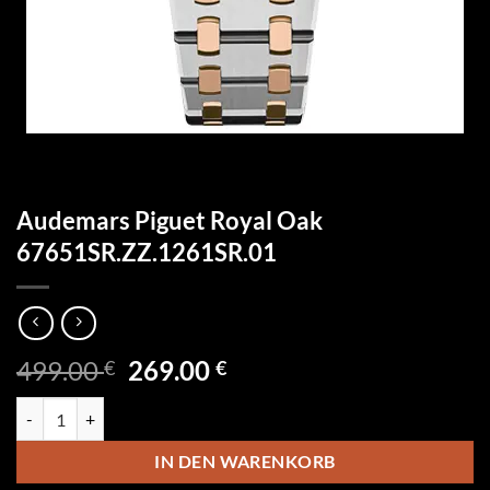
Audemars Piguet Royal Oak
67651SR.ZZ.1261SR.01
Ursprünglicher
Aktueller
499.00
269.00
€
€
Preis
Preis
Audemars Piguet Royal Oak 67651SR.ZZ.1261SR.01 Menge
war:
ist:
499.00 €
269.00 €.
IN DEN WARENKORB