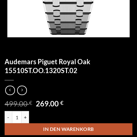
Audemars Piguet Royal Oak
15510ST.OO.1320ST.02
Ursprünglicher
Aktueller
499.00
269.00
€
€
Preis
Preis
Audemars Piguet Royal Oak 15510ST.OO.1320ST.02 Menge
war:
ist:
499.00 €
269.00 €.
IN DEN WARENKORB