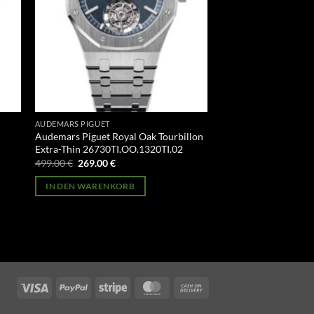
AUDEMARS PIGUET
Audemars Piguet Royal Oak Tourbillon
Extra-Thin 26730TI.OO.1320TI.02
Ursprünglicher
Aktueller
499.00
€
269.00
€
Preis
Preis
war:
ist:
IN DEN WARENKORB
499.00 €
269.00 €.
Visa
PayPal
Stripe
MasterCard
Cash
On