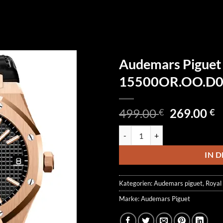
Audemars Piguet
15500OR.OO.D0
Ursprüngl
A
499.00
269.00
€
€
Preis
P
Audemars Piguet Royal Oak 15
war:
is
499.00 €
2
IN 
Kategorien:
Audemars piguet
,
Royal
Marke:
Audemars Piguet