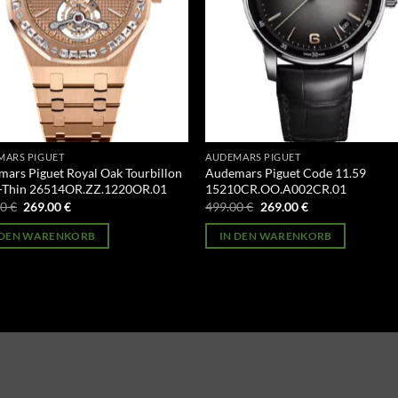
MARS PIGUET
AUDEMARS PIGUET
ars Piguet Royal Oak Tourbillon
Audemars Piguet Code 11.59
a-Thin 26514OR.ZZ.1220OR.01
15210CR.OO.A002CR.01
Ursprünglicher
Aktueller
Ursprünglicher
Aktueller
00
€
269.00
€
499.00
€
269.00
€
Preis
Preis
Preis
Preis
war:
ist:
war:
ist:
 DEN WARENKORB
IN DEN WARENKORB
499.00 €
269.00 €.
499.00 €
269.00 €.