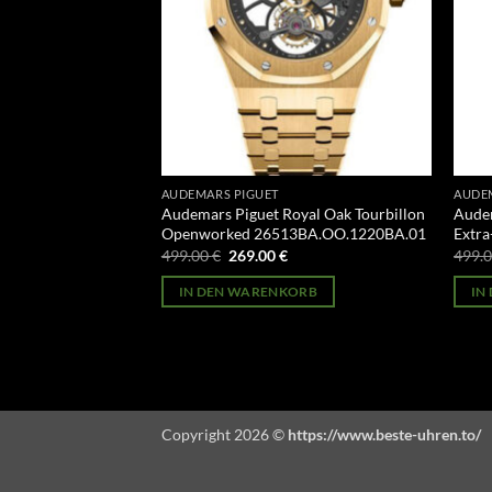
AUDEMARS PIGUET
AUDE
illenary
Audemars Piguet Royal Oak Tourbillon
Audem
3CR.01
Openworked 26513BA.OO.1220BA.01
Extr
licher
Aktueller
Ursprünglicher
Aktueller
499.00
€
269.00
€
499.
Preis
Preis
Preis
st:
war:
ist:
ORB
IN DEN WARENKORB
IN
269.00 €.
499.00 €
269.00 €.
Copyright 2026 ©
https://www.beste-uhren.to/