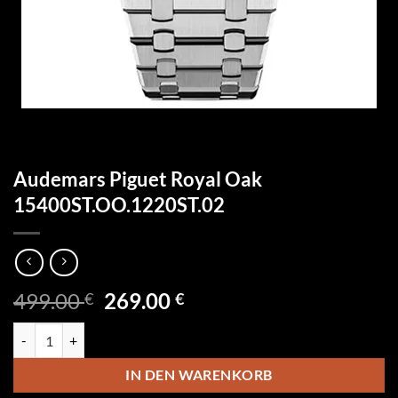
Audemars Piguet Royal Oak
15400ST.OO.1220ST.02
Ursprünglicher
Aktueller
499.00
269.00
€
€
Preis
Preis
Audemars Piguet Royal Oak 15400ST.OO.1220ST.02 Menge
war:
ist:
499.00 €
269.00 €.
IN DEN WARENKORB