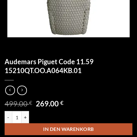
Audemars Piguet Code 11.59
15210QT.OO.A064KB.01
Ursprünglicher
Aktueller
499.00
269.00
€
€
Preis
Preis
Audemars Piguet Code 11.59 15210QT.OO.A064KB.01 Menge
war:
ist:
499.00 €
269.00 €.
IN DEN WARENKORB