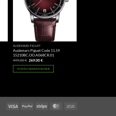
AUDEMARS PIGUET
Audemars Piguet Code 11.59
15210BC.OO.A068CR.01
Ursprünglicher
Aktueller
499.00
€
269.00
€
Preis
Preis
war:
ist:
IN DEN WARENKORB
499.00 €
269.00 €.
Visa
PayPal
Stripe
MasterCard
Cash
On