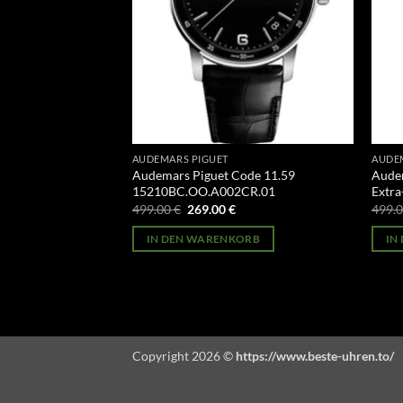
AUDEMARS PIGUET
AUDE
ode 11.59
Audemars Piguet Code 11.59
Audem
2CR.01
15210BC.OO.A002CR.01
Extr
licher
Aktueller
Ursprünglicher
Aktueller
499.00
€
269.00
€
499.
Preis
Preis
Preis
st:
war:
ist:
ORB
IN DEN WARENKORB
IN
269.00 €.
499.00 €
269.00 €.
Copyright 2026 ©
https://www.beste-uhren.to/