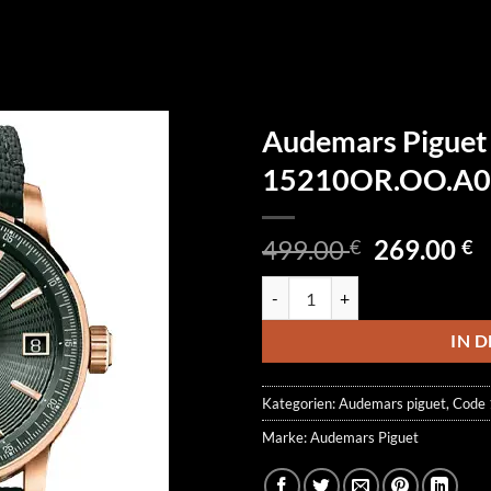
Audemars Piguet
15210OR.OO.A0
Ursprüngl
A
499.00
269.00
€
€
Preis
P
Audemars Piguet Code 11.59 1
war:
is
499.00 €
2
IN 
Kategorien:
Audemars piguet
,
Code 
Marke:
Audemars Piguet