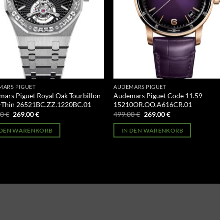
MARS PIGUET
AUDEMARS PIGUET
ars Piguet Royal Oak Tourbillon
Audemars Piguet Code 11.59
a-Thin 26521BC.ZZ.1220BC.01
15210OR.OO.A616CR.01
Ursprünglicher
Aktueller
Ursprünglicher
Aktueller
00
€
269.00
€
499.00
€
269.00
€
Preis
Preis
Preis
Preis
war:
ist:
war:
ist:
 DEN WARENKORB
IN DEN WARENKORB
499.00 €
269.00 €.
499.00 €
269.00 €.