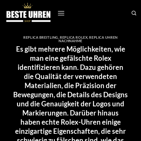
Zum
Inhalt
springen
REPLICA BREITLING
,
REPLICA ROLEX
,
REPLICA UHREN
NACHNAHME
Es gibt mehrere Möglichkeiten, wie
man eine gefälschte Rolex
identifizieren kann. Dazu gehören
die Qualität der verwendeten
Materialien, die Präzision der
Bewegungen, die Details des Designs
und die Genauigkeit der Logos und
Markierungen. Darüber hinaus
haben echte Rolex-Uhren einige
einzigartige Eigenschaften, die sehr
schwierig zu fälschen sind, wie das