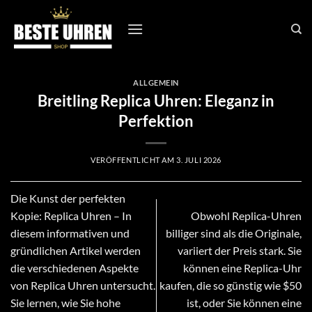
Zum
Inhalt
springen
ALLGEMEIN
Breitling Replica Uhren: Eleganz in
Perfektion
VERÖFFENTLICHT AM
3. JULI 2026
Die Kunst der perfekten
Kopie: Replica Uhren – In
Obwohl Replica-Uhren
diesem informativen und
billiger sind als die Originale,
gründlichen Artikel werden
variiert der Preis stark. Sie
die verschiedenen Aspekte
können eine Replica-Uhr
von Replica Uhren untersucht.
kaufen, die so günstig wie $50
Sie lernen, wie Sie hohe
ist, oder Sie können eine