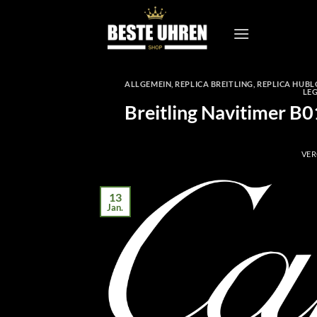
Zum
Inhalt
springen
ALLGEMEIN
,
REPLICA BREITLING
,
REPLICA HUBL
LE
Breitling Navitimer B
VER
13
Jan.