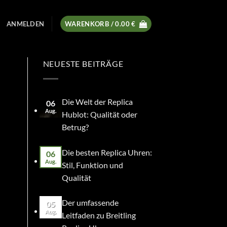
ANMELDEN
WARENKORB /
0.00
€
NEUESTE BEITRÄGE
Die Welt der Replica
06
Aug.
Hublot: Qualität oder
Betrug?
Die besten Replica Uhren:
06
Aug.
Stil, Funktion und
Qualität
Der umfassende
05
Aug.
Leitfaden zu Breitling