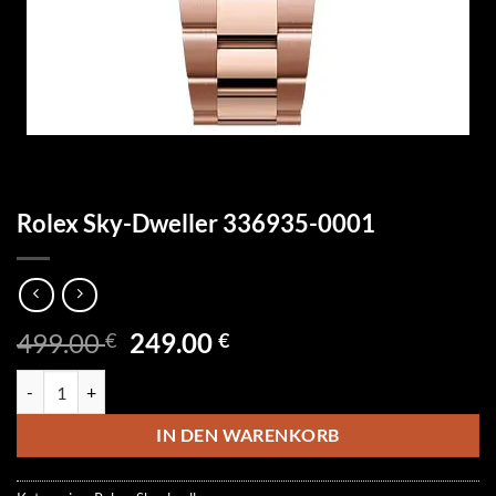
Rolex Sky-Dweller 336935-0001
Ursprünglicher
Aktueller
499.00
249.00
€
€
Preis
Preis
Rolex Sky-Dweller 336935-0001 Menge
war:
ist:
499.00 €
249.00 €.
IN DEN WARENKORB