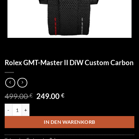
Rolex GMT-Master II DiW Custom Carbon
Ursprünglicher
Aktueller
499.00
249.00
€
€
Preis
Preis
Rolex GMT-Master II DiW Custom Carbon Menge
war:
ist:
499.00 €
249.00 €.
IN DEN WARENKORB