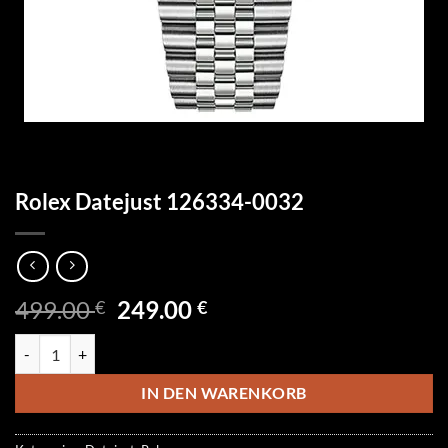
Rolex Datejust 126334-0032
Ursprünglicher
Aktueller
499.00
249.00
€
€
Preis
Preis
Rolex Datejust 126334-0032 Menge
war:
ist:
499.00 €
249.00 €.
IN DEN WARENKORB