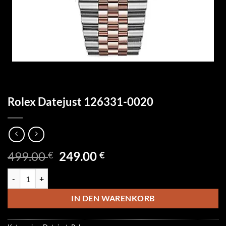
Rolex Datejust 126331-0020
Ursprünglicher
Aktueller
499.00
249.00
€
€
Preis
Preis
Rolex Datejust 126331-0020 Menge
war:
ist:
499.00 €
249.00 €.
IN DEN WARENKORB