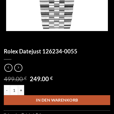
Rolex Datejust 126234-0055
Ursprünglicher
Aktueller
499.00
249.00
€
€
Preis
Preis
Rolex Datejust 126234-0055 Menge
war:
ist:
499.00 €
249.00 €.
IN DEN WARENKORB