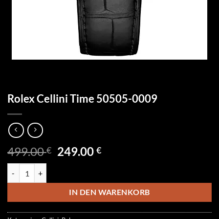
Rolex Cellini Time 50505-0009
Ursprünglicher
Aktueller
499.00
249.00
€
€
Preis
Preis
Rolex Cellini Time 50505-0009 Menge
war:
ist:
499.00 €
249.00 €.
IN DEN WARENKORB