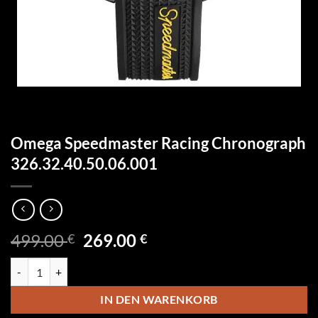
Omega Speedmaster Racing Chronograph
326.32.40.50.06.001
Ursprünglicher
Aktueller
499.00
269.00
€
€
Preis
Preis
Omega Speedmaster Racing Chronograph 326.32.40.50.06.001 Menge
war:
ist:
499.00 €
269.00 €.
IN DEN WARENKORB