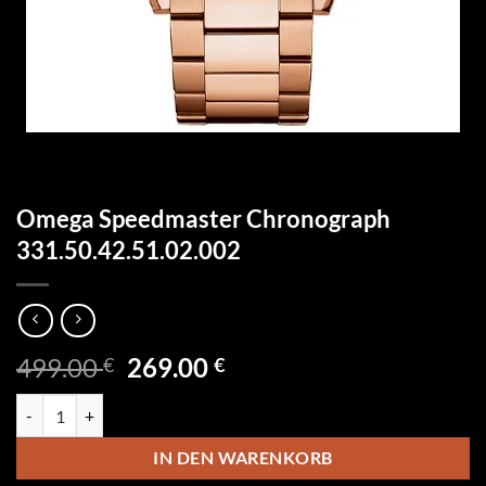
Omega Speedmaster Chronograph
331.50.42.51.02.002
Ursprünglicher
Aktueller
499.00
269.00
€
€
Preis
Preis
Omega Speedmaster Chronograph 331.50.42.51.02.002 Menge
war:
ist:
499.00 €
269.00 €.
IN DEN WARENKORB