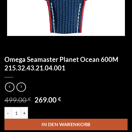
Omega Seamaster Planet Ocean 600M
215.32.43.21.04.001
Ursprünglicher
Aktueller
499.00
269.00
€
€
Preis
Preis
Omega Seamaster Planet Ocean 600M 215.32.43.21.04.001 Menge
war:
ist:
499.00 €
269.00 €.
IN DEN WARENKORB