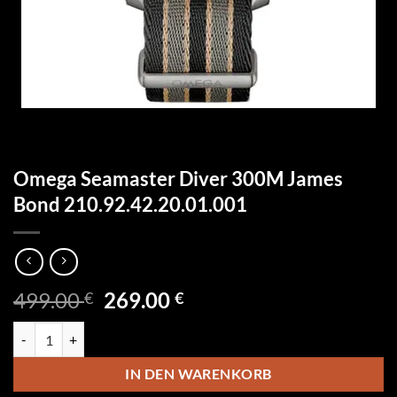
Omega Seamaster Diver 300M James
Bond 210.92.42.20.01.001
Ursprünglicher
Aktueller
499.00
269.00
€
€
Preis
Preis
Omega Seamaster Diver 300M James Bond 210.92.42.20.01.001 Meng
war:
ist:
499.00 €
269.00 €.
IN DEN WARENKORB