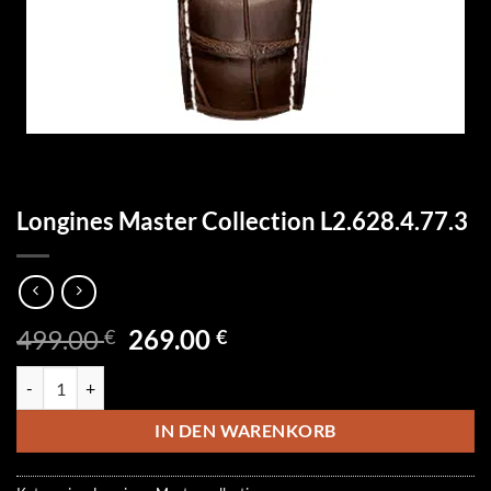
Longines Master Collection L2.628.4.77.3
Ursprünglicher
Aktueller
499.00
269.00
€
€
Preis
Preis
Longines Master Collection L2.628.4.77.3 Menge
war:
ist:
499.00 €
269.00 €.
IN DEN WARENKORB