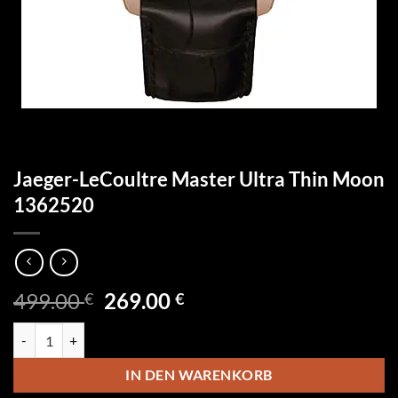
Jaeger-LeCoultre Master Ultra Thin Moon
1362520
Ursprünglicher
Aktueller
499.00
269.00
€
€
Preis
Preis
Jaeger-LeCoultre Master Ultra Thin Moon 1362520 Menge
war:
ist:
499.00 €
269.00 €.
IN DEN WARENKORB