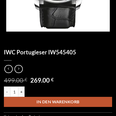
IWC Portugieser IW545405
Ursprünglicher
Aktueller
499.00
269.00
€
€
Preis
Preis
IWC Portugieser IW545405 Menge
war:
ist:
499.00 €
269.00 €.
IN DEN WARENKORB