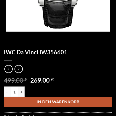
IWC Da Vinci IW356601
Ursprünglicher
Aktueller
499.00
269.00
€
€
Preis
Preis
IWC Da Vinci IW356601 Menge
war:
ist:
499.00 €
269.00 €.
IN DEN WARENKORB