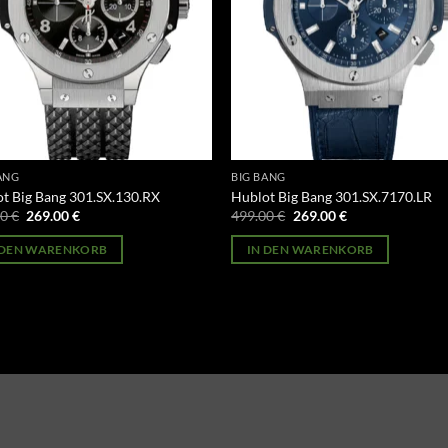
ANG
BIG BANG
t Big Bang 301.SX.130.RX
Hublot Big Bang 301.SX.7170.LR
Ursprünglicher
Aktueller
Ursprünglicher
Aktueller
00
€
269.00
€
499.00
€
269.00
€
Preis
Preis
Preis
Preis
war:
ist:
war:
ist:
 DEN WARENKORB
IN DEN WARENKORB
499.00 €
269.00 €.
499.00 €
269.00 €.