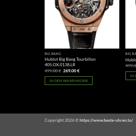
BIG BANG
BIG B
Hublot Big Bang Tourbillon
41.CM.7170.LR.1204
Hublo
405.OX.0138.LR
licher
Aktueller
499.
Preis
Ursprünglicher
Aktueller
499.00
€
269.00
€
st:
Preis
Preis
ORB
IN
269.00 €.
war:
ist:
IN DEN WARENKORB
499.00 €
269.00 €.
Copyright 2026 ©
https://www.beste-uhren.to/