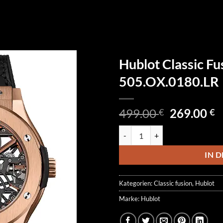
Hublot Classic Fu
505.OX.0180.LR
Ursprüngl
A
499.00
269.00
€
€
Preis
P
Hublot Classic Fusion Tourbillo
war:
is
499.00 €
2
IN 
Kategorien:
Classic fusion
,
Hublot
Marke:
Hublot