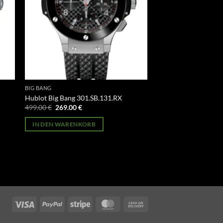
BIG BANG
Hublot Big Bang 301.SB.131.RX
Ursprünglicher
Aktueller
499.00
€
269.00
€
Preis
Preis
war:
ist:
IN DEN WARENKORB
499.00 €
269.00 €.
Visa
PayPal
Stripe
MasterCard
Cash
On