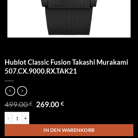
Hublot Classic Fusion Takashi Murakami
507.CX.9000.RX.TAK21
Ursprünglicher
Aktueller
499.00
269.00
€
€
Preis
Preis
Hublot Classic Fusion Takashi Murakami 507.CX.9000.RX.TAK21 Me
war:
ist:
499.00 €
269.00 €.
IN DEN WARENKORB